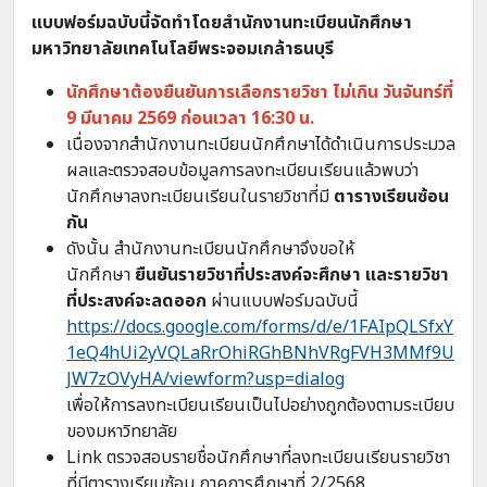
แบบฟอร์มฉบับนี้จัดทำโดยสำนักงานทะเบียนนักศึกษา
มหาวิทยาลัยเทคโนโลยีพระจอมเกล้าธนบุรี
นักศึกษาต้องยืนยันการเลือกรายวิชา ไม่เกิน วันจันทร์ที่
9 มีนาคม 2569 ก่อนเวลา 16:30 น.
เนื่องจากสำนักงานทะเบียนนักศึกษาได้ดำเนินการประมวล
ผลและตรวจสอบข้อมูลการลงทะเบียนเรียนแล้วพบว่า
นักศึกษาลงทะเบียนเรียนในรายวิชาที่มี
ตารางเรียนซ้อน
กัน
ดังนั้น สำนักงานทะเบียนนักศึกษาจึงขอให้
นักศึกษา
ยืนยันรายวิชาที่ประสงค์จะศึกษา และรายวิชา
ที่ประสงค์จะลดออก
ผ่านแบบฟอร์มฉบับนี้
https://docs.google.com/forms/d/e/1FAIpQLSfxY
1eQ4hUi2yVQLaRrOhiRGhBNhVRgFVH3MMf9U
JW7zOVyHA/viewform?usp=dialog
เพื่อให้การลงทะเบียนเรียนเป็นไปอย่างถูกต้องตามระเบียบ
ของมหาวิทยาลัย
Link ตรวจสอบรายชื่อนักศึกษาที่ลงทะเบียนเรียนรายวิชา
ที่มีตารางเรียนซ้อน ภาคการศึกษาที่ 2/2568