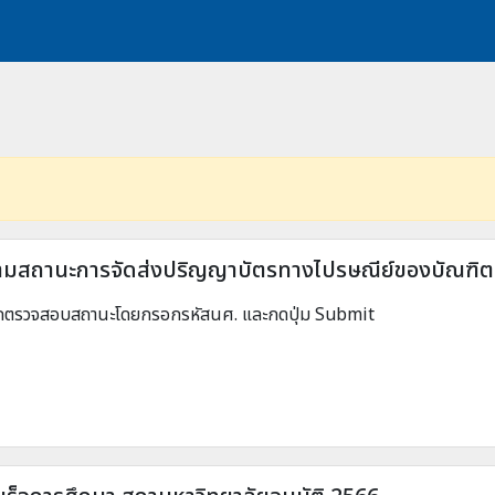
มสถานะการจัดส่งปริญญาบัตรทางไปรษณีย์ของบัณฑิต 
ถตรวจสอบสถานะโดยกรอกรหัสนศ. และกดปุ่ม Submit